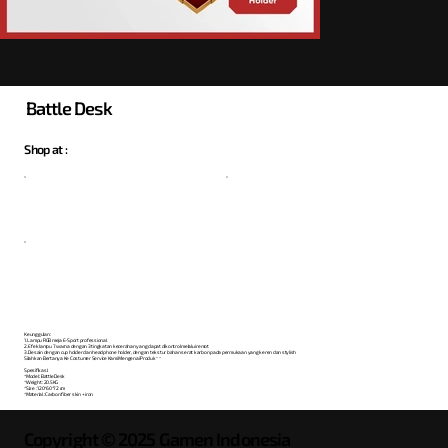
Battle Desk
Shop at :
Keunggulan:
1. Lampu RGB meja E-Sport professional
2. Efek lampu 7 warna dengan 3 tingkatan kecerahan yang dapat dikontrol melalui remot
3. Desain dengan cup holder dan headphone holder, dengan tekstur bahan serat karbon pada permukaan yang keren dan stylish
Silahkan Bertanya Ke Costumer Service Kami Mengenai Produk ^ ^
Spesifikasi:
*Model : Battle Desk
*Weight : 20.5KG
*Size : 120*60*72 cm
*Material : Carbon fiber skin + iron
Copyright © 2025 Gamen Indonesia