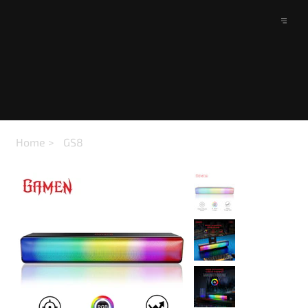
Home
>
GS8