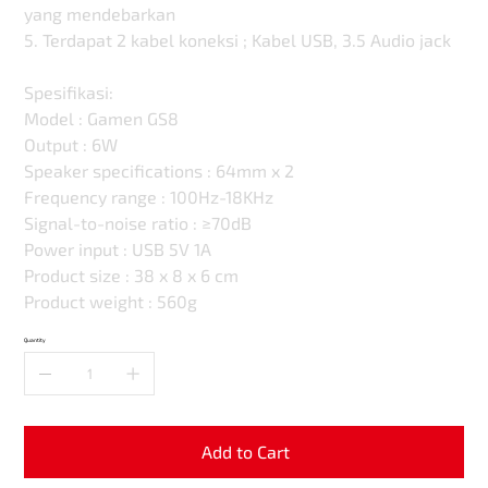
yang mendebarkan
5. Terdapat 2 kabel koneksi ; Kabel USB, 3.5 Audio jack
Spesifikasi:
Model : Gamen GS8
Output : 6W
Speaker specifications : 64mm x 2
Frequency range : 100Hz-18KHz
Signal-to-noise ratio : ≥70dB
Power input : USB 5V 1A
Product size : 38 x 8 x 6 cm
Product weight : 560g
Quantity
Add to Cart