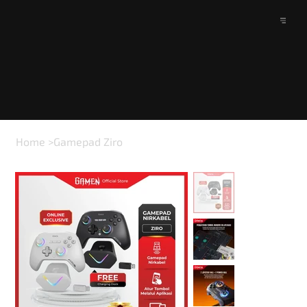
Home
>
Gamepad Ziro